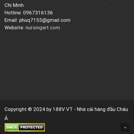
Chi Minh
Hotline: 0967316136
Email:
phuq7155@gmail.com
Website:
nursingart.com
Copyright © 2024 by
188V VT
- Nhà cái hàng đầu Châu
Á