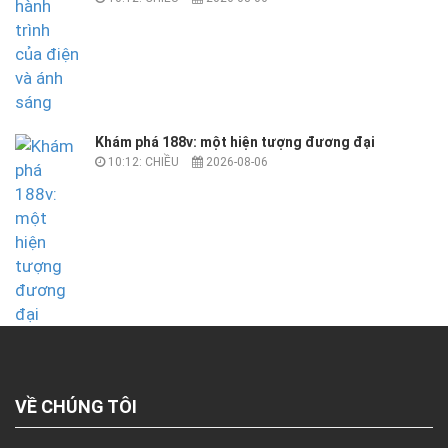
Khám phá 188v: một hiện tượng đương đại
10:12: CHIỀU
2026-08-06
VỀ CHÚNG TÔI