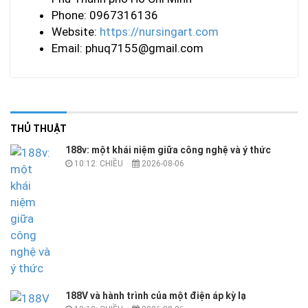
Phone: 0967316136
Website:
https://nursingart.com
Email:
phuq7155@gmail.com
THỦ THUẬT
188v: một khái niệm giữa công nghệ và ý thức
10:12: CHIỀU
2026-08-06
188V và hành trình của một điện áp kỳ lạ