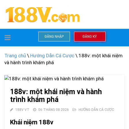
TOGGLE
ĐĂNG NHẬP
ĐĂNG KÝ
NAVIGATION
Trang chủ
\
Hướng Dẫn Cá Cược
\ 188v: một khái niệm
và hành trình khám phá
188v: một khái niệm và hành
trình khám phá
188V VT
06 THÁNG 08 2026
HƯỚNG DẪN CÁ CƯỢC
Khái niệm 188v