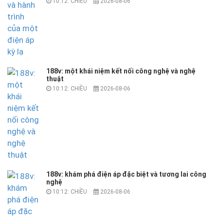
10:12: CHIỀU
2026-08-06
188v: một khái niệm kết nối công nghệ và nghệ
thuật
10:12: CHIỀU
2026-08-06
188v: khám phá điện áp đặc biệt và tương lai công
nghệ
10:12: CHIỀU
2026-08-06