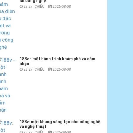
lai công nghệ
23:27: CHIỀU
2026-08-08
188v - một hành trình khám phá và cảm
nhận
23:27: CHIỀU
2026-08-08
188v: một khung sáng tạo cho công nghệ
và nghệ thuật
23:27: CHIỀU
2026-08-08