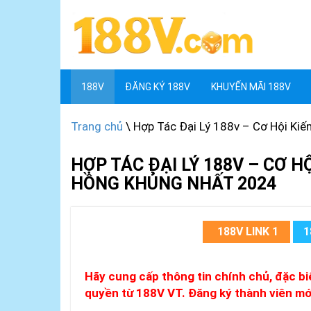
188V
ĐĂNG KÝ 188V
KHUYẾN MÃI 188V
Trang chủ
\ Hợp Tác Đại Lý 188v – Cơ Hội Ki
HỢP TÁC ĐẠI LÝ 188V – CƠ H
HỒNG KHỦNG NHẤT 2024
188V LINK 1
1
Hãy cung cấp thông tin chính chủ, đặc bi
quyền từ 188V VT. Đăng ký thành viên m