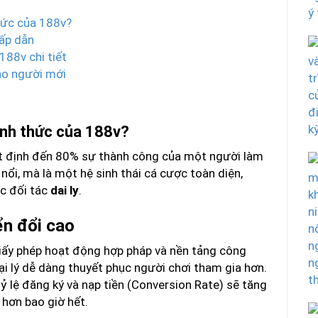
thức của 188v?
hấp dẫn
188v chi tiết
cho người mới
hính thức của 188v?
ết định đến 80% sự thành công của một người làm
nổi, mà là một hệ sinh thái cá cược toàn diện,
ác đối tác
dai ly
.
ển đổi cao
 giấy phép hoạt động hợp pháp và nền tảng công
ại lý dễ dàng thuyết phục người chơi tham gia hơn.
ỷ lệ đăng ký và nạp tiền (Conversion Rate) sẽ tăng
 hơn bao giờ hết.