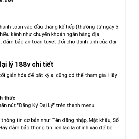
i nhất.
hanh toán vào đầu tháng kế tiếp (thường từ ngày 5
nhiều kênh như chuyển khoản ngân hàng địa
), đảm bảo an toàn tuyệt đối cho danh tính của đại
i lý 188v chi tiết
ối giản hóa để bất kỳ ai cũng có thể tham gia. Hãy
nh thức
hấn nút "Đăng Ký Đại Lý" trên thanh menu.
 thông tin cơ bản như: Tên đăng nhập, Mật khẩu, Số
Hãy đảm bảo thông tin liên lạc là chính xác để bộ