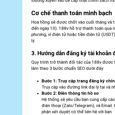
thường xuyên vào
để cập nhật chính sách mớ
Cơ chế thanh toán minh bạch
Hoa hồng sẽ được chốt vào cuối tháng và t
đến ngày 10). 188v hỗ trợ thanh toán qua 
phương, ví điện tử hoặc tiền điện tử (USDT
lý.
3. Hướng dẫn đăng ký tài khoản đạ
Quy trình trở thành đối tác của 188v được t
làm theo 3 bước chuẩn SEO dưới đây:
Bước 1: Truy cập trang đăng ký chí
Truy cập vào đường link đại lý tại
và n
Bước 2: Điền thông tin hồ sơ
Hệ thống sẽ yêu cầu bạn cung cấp các
điện thoại (Zalo/Telegram), và Email. 
phận xét duyệt có thể liên hệ với bạn.