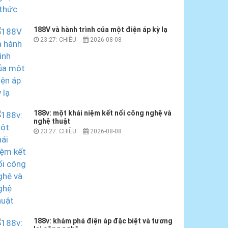
188V và hành trình của một điện áp kỳ lạ
23:27: CHIỀU
2026-08-08
188v: một khái niệm kết nối công nghệ và
nghệ thuật
23:27: CHIỀU
2026-08-08
188v: khám phá điện áp đặc biệt và tương