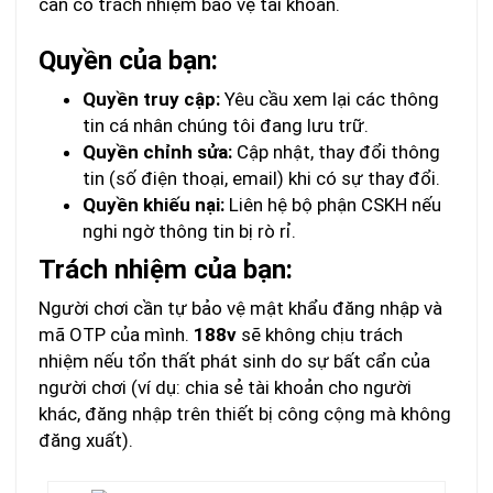
cần có trách nhiệm bảo vệ tài khoản.
Quyền của bạn:
Quyền truy cập:
Yêu cầu xem lại các thông
tin cá nhân chúng tôi đang lưu trữ.
Quyền chỉnh sửa:
Cập nhật, thay đổi thông
tin (số điện thoại, email) khi có sự thay đổi.
Quyền khiếu nại:
Liên hệ bộ phận CSKH nếu
nghi ngờ thông tin bị rò rỉ.
Trách nhiệm của bạn:
Người chơi cần tự bảo vệ mật khẩu đăng nhập và
mã OTP của mình.
188v
sẽ không chịu trách
nhiệm nếu tổn thất phát sinh do sự bất cẩn của
người chơi (ví dụ: chia sẻ tài khoản cho người
khác, đăng nhập trên thiết bị công cộng mà không
đăng xuất).