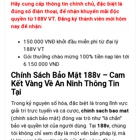
Hãy cung cấp thông tin chính chủ, đặc biệt là
đúng số điện thoại, để nhận khuyến mãi độc
quyền từ 188V VT. Đăng ký thành viên mới hôm
nay để nhận:
150.000 VNĐ khởi đầu miễn phí từ đại lý
188V VT
Gói thưởng chào mừng 100% tiền nạp lên tới
6.150.000 VND
Chính Sách Bảo Mật 188v – Cam
Kết Vàng Về An Ninh Thông Tin
Tại
Trong kỷ nguyên số hóa, đặc biệt là trong lĩnh vực
giải trí trực tuyến và cá cược,
chinh sach bao mat
(chính sách bảo mật) đóng vai trò như "lá chắn"
bảo vệ quyền lợi của người dùng. Tại
188v
, chúng
tôi không chỉ xem đây là một văn bản pháp lý, mà