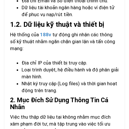
Địa chỉ Email và Số điện thoại chính chủ.
Dữ liệu tài khoản ngân hàng hoặc ví điện tử
để phục vụ nạp/rút tiền.
1.2. Dữ liệu kỹ thuật và thiết bị
Hệ thống của
188v
tự động ghi nhận các thông
số kỹ thuật nhằm ngăn chặn gian lận và tấn công
mạng:
Địa chỉ IP của thiết bị truy cập.
Loại trình duyệt, hệ điều hành và độ phân giải
màn hình.
Nhật ký truy cập (Log files) và thời gian hoạt
động trên trang.
2. Mục Đích Sử Dụng Thông Tin Cá
Nhân
Việc thu thập dữ liệu tại
không nhằm mục đích
xâm phạm đời tư, mà tập trung vào việc tối ưu