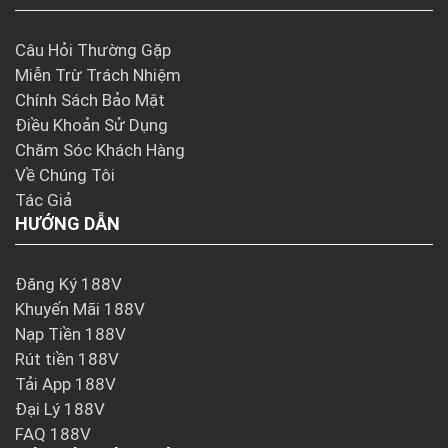
Câu Hỏi Thường Gặp
Miễn Trừ Trách Nhiệm
Chính Sách Bảo Mật
Điều Khoản Sử Dụng
Chăm Sóc Khách Hàng
Về Chúng Tôi
Tác Giả
HƯỚNG DẪN
Đăng Ký 188V
Khuyến Mãi 188V
Nạp Tiền 188V
Rút tiền 188V
Tải App 188V
Đại Lý 188V
FAQ 188V