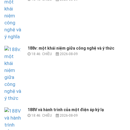
188v: một khái niệm giữa công nghệ và ý thức
18:46: CHIỀU
2026-08-09
188V và hành trình của một điện áp kỳ lạ
18:46: CHIỀU
2026-08-09