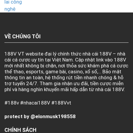
VỀ CHÚNG TÔI
188V VT website đại lý chính thức nhà cái 188V – nhà
cái cá cược uy tín tại Việt Nam. Cập nhật link vào 188V
mới nhất không bị chặn, nơi thỏa sức khám phá cá cược
thể thao, esports, game bài, casino, xổ số,… Bảo mật
thông tin an toàn, hệ thống rút tiền nhanh chóng & hỗ
trợ tuyến 24/7. Tham gia nhận ưu đãi, tiền cược miễn
phí và hàng nghìn khuyến mãi hấp dẫn từ nhà cái 188V.
#188v #nhacai188V #188Vvt
protect by @elonmusk198558
CHÍNH SÁCH