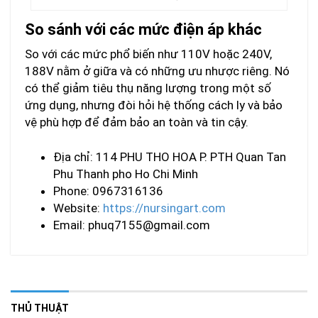
So sánh với các mức điện áp khác
So với các mức phổ biến như 110V hoặc 240V,
188V nằm ở giữa và có những ưu nhược riêng. Nó
có thể giảm tiêu thụ năng lượng trong một số
ứng dụng, nhưng đòi hỏi hệ thống cách ly và bảo
vệ phù hợp để đảm bảo an toàn và tin cậy.
Địa chỉ: 114 PHU THO HOA P. PTH Quan Tan
Phu Thanh pho Ho Chi Minh
Phone: 0967316136
Website:
https://nursingart.com
Email:
phuq7155@gmail.com
THỦ THUẬT