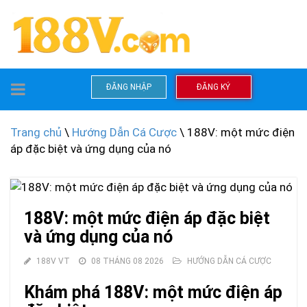
TOGGLE
ĐĂNG NHẬP
ĐĂNG KÝ
NAVIGATION
Trang chủ
\
Hướng Dẫn Cá Cược
\ 188V: một mức điện
áp đặc biệt và ứng dụng của nó
188V: một mức điện áp đặc biệt
và ứng dụng của nó
188V VT
08 THÁNG 08 2026
HƯỚNG DẪN CÁ CƯỢC
Khám phá 188V: một mức điện áp