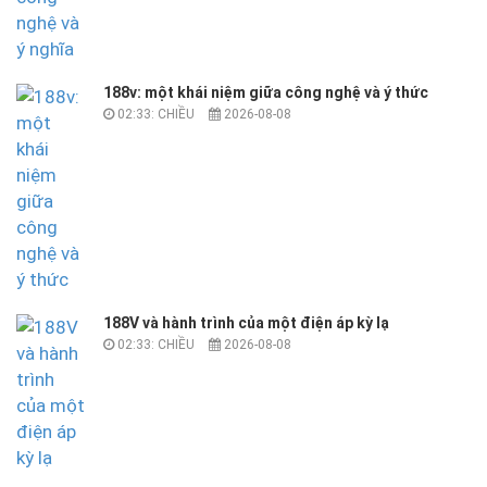
188v: một khái niệm giữa công nghệ và ý thức
02:33: CHIỀU
2026-08-08
188V và hành trình của một điện áp kỳ lạ
02:33: CHIỀU
2026-08-08