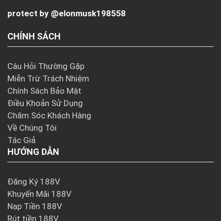
protect by @elonmusk198558
CHÍNH SÁCH
Câu Hỏi Thường Gặp
Miễn Trừ Trách Nhiệm
Chính Sách Bảo Mật
Điều Khoản Sử Dụng
Chăm Sóc Khách Hàng
Về Chúng Tôi
Tác Giả
HƯỚNG DẪN
Đăng Ký 188V
Khuyến Mãi 188V
Nạp Tiền 188V
Rút tiền 188V