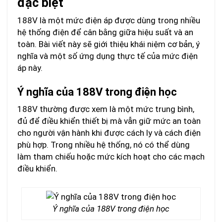
đặc biệt
188V là một mức điện áp được dùng trong nhiều
hệ thống điện để cân bằng giữa hiệu suất và an
toàn. Bài viết này sẽ giới thiệu khái niệm cơ bản, ý
nghĩa và một số ứng dụng thực tế của mức điện
áp này.
Ý nghĩa của 188V trong điện học
188V thường được xem là một mức trung bình,
đủ để điều khiển thiết bị mà vẫn giữ mức an toàn
cho người vận hành khi được cách ly và cách điện
phù hợp. Trong nhiều hệ thống, nó có thể dùng
làm tham chiếu hoặc mức kích hoạt cho các mạch
điều khiển.
Ý nghĩa của 188V trong điện học