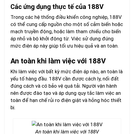
Các ứng dụng thực tế của 188V
Trong các hệ thống điều khiển công nghiệp, 188V
có thể cung cấp nguồn cho một số cảm biến hoặc
mạch truyền động, hoặc làm tham chiếu cho biến
áp nhỏ và bộ khởi động từ. Việc sử dụng đúng
mức điện áp này giúp tối ưu hiệu quả và an toàn.
An toàn khi làm việc với 188V
Khi làm việc với bất kỳ mức điện áp nào, an toàn là
yếu tố hàng đầu. 188V cần được cách ly, nối đất
đúng cách và có bảo vệ quá tải. Người vận hành
nên được đào tạo và áp dụng quy tắc làm việc an
toàn để hạn chế rủi ro điện giật và hỏng hóc thiết
bị.
An toàn khi làm việc với 188V