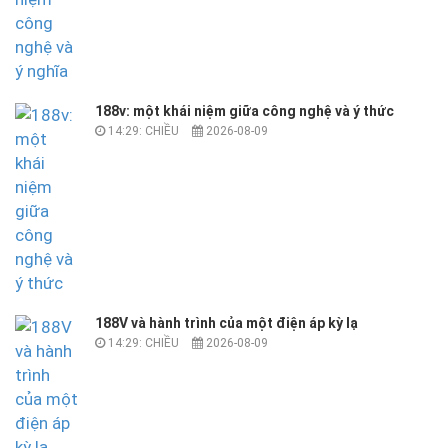
188v: một khái niệm giữa công nghệ và ý thức
14:29: CHIỀU
2026-08-09
188V và hành trình của một điện áp kỳ lạ
14:29: CHIỀU
2026-08-09