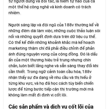
từ người dùng và đối tác, là niềm tự hào của cả
một thế hệ công nghệ và kinh doanh có trách
nhiệm.
Người sáng lập và đội ngũ của 188v thường kể về
những đêm dài làm việc, những cuộc thảo luận sôi
nổi và những quyết định dựa trên dữ liệu cụ thể.
Có thể kể đến những khoảnh khắc mà kế hoạch
marketing thậm chí đã phải điều chỉnh để phản
ánh đúng nguyện vọng của cộng đồng. Đó là dấu
ấn của một thương hiệu trẻ trung nhưng chín
chắn, luôn biết lắng nghe và sẵn sàng thay đổi khi
cần thiết. Trong ngữ cảnh toàn cầu hóa, 188v
nhận thấy sự đa dạng về nhu cầu và thị hiếu ở
từng khu vực, và họ đã học cách tùy biến chiến
lược để từng bước tiếp cận thị trường mới mà
không làm mất đi định vị cốt lõi.
Các sản phẩm và dịch vụ cốt lõi của