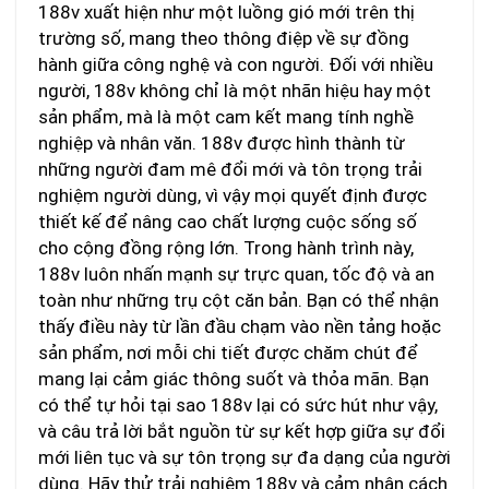
188v xuất hiện như một luồng gió mới trên thị
trường số, mang theo thông điệp về sự đồng
hành giữa công nghệ và con người. Đối với nhiều
người, 188v không chỉ là một nhãn hiệu hay một
sản phẩm, mà là một cam kết mang tính nghề
nghiệp và nhân văn. 188v được hình thành từ
những người đam mê đổi mới và tôn trọng trải
nghiệm người dùng, vì vậy mọi quyết định được
thiết kế để nâng cao chất lượng cuộc sống số
cho cộng đồng rộng lớn. Trong hành trình này,
188v luôn nhấn mạnh sự trực quan, tốc độ và an
toàn như những trụ cột căn bản. Bạn có thể nhận
thấy điều này từ lần đầu chạm vào nền tảng hoặc
sản phẩm, nơi mỗi chi tiết được chăm chút để
mang lại cảm giác thông suốt và thỏa mãn. Bạn
có thể tự hỏi tại sao 188v lại có sức hút như vậy,
và câu trả lời bắt nguồn từ sự kết hợp giữa sự đổi
mới liên tục và sự tôn trọng sự đa dạng của người
dùng. Hãy thử trải nghiệm 188v và cảm nhận cách