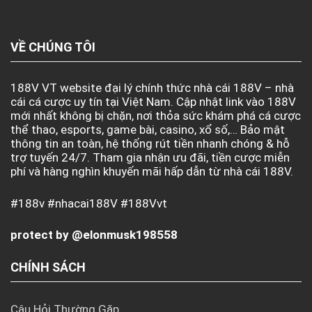
VỀ CHÚNG TÔI
188V VT website đại lý chính thức nhà cái 188V – nhà
cái cá cược uy tín tại Việt Nam. Cập nhật link vào 188V
mới nhất không bị chặn, nơi thỏa sức khám phá cá cược
thể thao, esports, game bài, casino, xổ số,… Bảo mật
thông tin an toàn, hệ thống rút tiền nhanh chóng & hỗ
trợ tuyến 24/7. Tham gia nhận ưu đãi, tiền cược miễn
phí và hàng nghìn khuyến mãi hấp dẫn từ nhà cái 188V.
#188v #nhacai188V #188Vvt
protect by @elonmusk198558
CHÍNH SÁCH
Câu Hỏi Thường Gặp