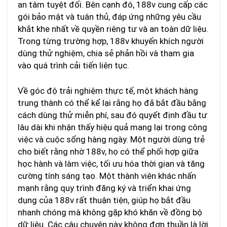
an tâm tuyệt đối. Bên cạnh đó, 188v cung cấp các
gói bảo mật và tuân thủ, đáp ứng những yêu cầu
khắt khe nhất về quyền riêng tư và an toàn dữ liệu.
Trong từng trường hợp, 188v khuyến khích người
dùng thử nghiệm, chia sẻ phản hồi và tham gia
vào quá trình cải tiến liên tục.
Về góc độ trải nghiệm thực tế, một khách hàng
trung thành có thể kể lại rằng họ đã bắt đầu bằng
cách dùng thử miễn phí, sau đó quyết định đầu tư
lâu dài khi nhận thấy hiệu quả mang lại trong công
việc và cuộc sống hàng ngày. Một người dùng trẻ
cho biết rằng nhờ 188v, họ có thể phối hợp giữa
học hành và làm việc, tối ưu hóa thời gian và tăng
cường tính sáng tạo. Một thành viên khác nhấn
mạnh rằng quy trình đăng ký và triển khai ứng
dụng của 188v rất thuận tiện, giúp họ bắt đầu
nhanh chóng mà không gặp khó khăn về đồng bộ
dữ liệu. Các câu chuyện này không đơn thuần là lời