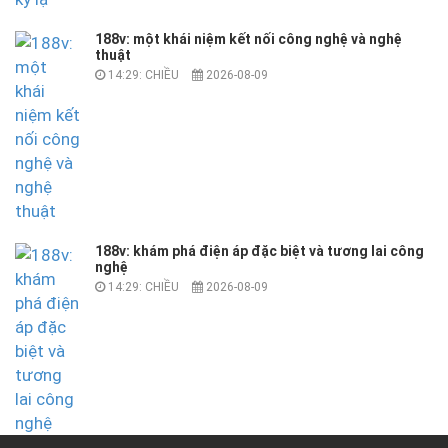
188v: một khái niệm kết nối công nghệ và nghệ
thuật
14:29: CHIỀU
2026-08-09
188v: khám phá điện áp đặc biệt và tương lai công
nghệ
14:29: CHIỀU
2026-08-09