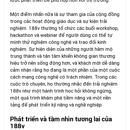
Một điểm nhấn nữa là sự tham gia của cộng đồng
trong các hoạt động giáo dục và sự kiện trải
nghiệm. 188v thường tổ chức các buổi workshop,
hackathon và webinar để người dùng có thể tự
mình thử nghiệm công nghệ và trao đổi kinh
nghiệm. Sự hiện diện của những người hâm mộ
trung thành và tận tâm khiến không gian thương
hiệu trở nên sống động hơn, và khách mời dễ dàng
cảm nhận rằng họ đang là một phần của một cuộc
cách mạng công nghệ có trách nhiệm. Trong các
cuộc trò chuyện, họ thường nhắc đến trải nghiệm
188v như một hành trình học hỏi không ngừng,
một quá trình khám phá tiềm năng và một nền
tảng để phát triển kỹ năng và nghề nghiệp.
Phát triển và tầm nhìn tương lai của
188v