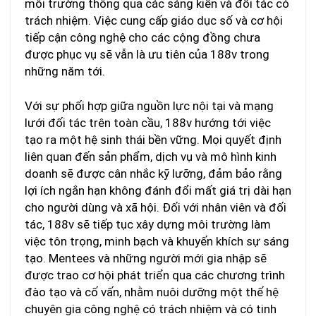
môi trường thông qua các sáng kiến và đối tác có
trách nhiệm. Việc cung cấp giáo dục số và cơ hội
tiếp cận công nghệ cho các cộng đồng chưa
được phục vụ sẽ vẫn là ưu tiên của 188v trong
những năm tới.
Với sự phối hợp giữa nguồn lực nội tại và mạng
lưới đối tác trên toàn cầu, 188v hướng tới việc
tạo ra một hệ sinh thái bền vững. Mọi quyết định
liên quan đến sản phẩm, dịch vụ và mô hình kinh
doanh sẽ được cân nhắc kỹ lưỡng, đảm bảo rằng
lợi ích ngắn hạn không đánh đổi mất giá trị dài hạn
cho người dùng và xã hội. Đối với nhân viên và đối
tác, 188v sẽ tiếp tục xây dựng môi trường làm
việc tôn trọng, minh bạch và khuyến khích sự sáng
tạo. Mentees và những người mới gia nhập sẽ
được trao cơ hội phát triển qua các chương trình
đào tạo và cố vấn, nhằm nuôi dưỡng một thế hệ
chuyên gia công nghệ có trách nhiệm và có tinh