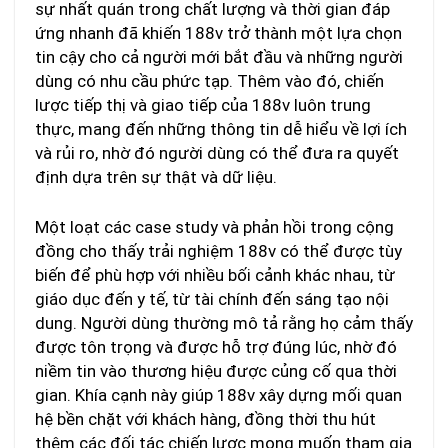
sự nhất quán trong chất lượng và thời gian đáp
ứng nhanh đã khiến 188v trở thành một lựa chọn
tin cậy cho cả người mới bắt đầu và những người
dùng có nhu cầu phức tạp. Thêm vào đó, chiến
lược tiếp thị và giao tiếp của 188v luôn trung
thực, mang đến những thông tin dễ hiểu về lợi ích
và rủi ro, nhờ đó người dùng có thể đưa ra quyết
định dựa trên sự thật và dữ liệu.
Một loạt các case study và phản hồi trong cộng
đồng cho thấy trải nghiệm 188v có thể được tùy
biến để phù hợp với nhiều bối cảnh khác nhau, từ
giáo dục đến y tế, từ tài chính đến sáng tạo nội
dung. Người dùng thường mô tả rằng họ cảm thấy
được tôn trọng và được hỗ trợ đúng lúc, nhờ đó
niềm tin vào thương hiệu được củng cố qua thời
gian. Khía cạnh này giúp 188v xây dựng mối quan
hệ bền chặt với khách hàng, đồng thời thu hút
thêm các đối tác chiến lược mong muốn tham gia