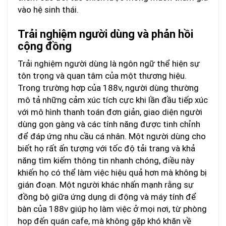
vào hệ sinh thái.
Trải nghiệm người dùng và phản hồi
cộng đồng
Trải nghiệm người dùng là ngôn ngữ thể hiện sự
tôn trọng và quan tâm của một thương hiệu.
Trong trường hợp của 188v, người dùng thường
mô tả những cảm xúc tích cực khi lần đầu tiếp xúc
với mô hình thanh toán đơn giản, giao diện người
dùng gọn gàng và các tính năng được tinh chỉnh
để đáp ứng nhu cầu cá nhân. Một người dùng cho
biết họ rất ấn tượng với tốc độ tải trang và khả
năng tìm kiếm thông tin nhanh chóng, điều này
khiến họ có thể làm việc hiệu quả hơn mà không bị
gián đoạn. Một người khác nhấn mạnh rằng sự
đồng bộ giữa ứng dụng di động và máy tính để
bàn của 188v giúp họ làm việc ở mọi nơi, từ phòng
họp đến quán cafe, mà không gặp khó khăn về