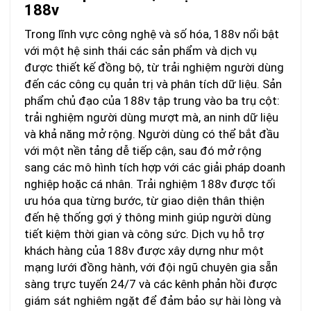
188v
Trong lĩnh vực công nghệ và số hóa, 188v nổi bật
với một hệ sinh thái các sản phẩm và dịch vụ
được thiết kế đồng bộ, từ trải nghiệm người dùng
đến các công cụ quản trị và phân tích dữ liệu. Sản
phẩm chủ đạo của 188v tập trung vào ba trụ cột:
trải nghiệm người dùng mượt mà, an ninh dữ liệu
và khả năng mở rộng. Người dùng có thể bắt đầu
với một nền tảng dễ tiếp cận, sau đó mở rộng
sang các mô hình tích hợp với các giải pháp doanh
nghiệp hoặc cá nhân. Trải nghiệm 188v được tối
ưu hóa qua từng bước, từ giao diện thân thiện
đến hệ thống gợi ý thông minh giúp người dùng
tiết kiệm thời gian và công sức. Dịch vụ hỗ trợ
khách hàng của 188v được xây dựng như một
mạng lưới đồng hành, với đội ngũ chuyên gia sẵn
sàng trực tuyến 24/7 và các kênh phản hồi được
giám sát nghiêm ngặt để đảm bảo sự hài lòng và