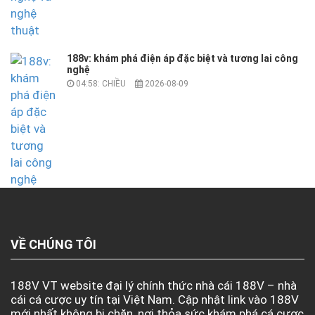
188v: khám phá điện áp đặc biệt và tương lai công
nghệ
04:58: CHIỀU
2026-08-09
VỀ CHÚNG TÔI
188V VT website đại lý chính thức nhà cái 188V – nhà
cái cá cược uy tín tại Việt Nam. Cập nhật link vào 188V
mới nhất không bị chặn, nơi thỏa sức khám phá cá cược