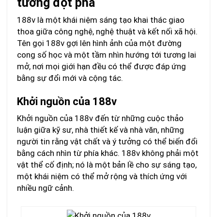
tưởng đột phá
188v là một khái niệm sáng tạo khai thác giao
thoa giữa công nghệ, nghệ thuật và kết nối xã hội.
Tên gọi 188v gợi lên hình ảnh của một đường
cong số học và một tầm nhìn hướng tới tương lai
mở, nơi mọi giới hạn đều có thể được đáp ứng
bằng sự đổi mới và cộng tác.
Khởi nguồn của 188v
Khởi nguồn của 188v đến từ những cuộc thảo
luận giữa kỹ sư, nhà thiết kế và nhà văn, những
người tin rằng vật chất và ý tưởng có thể biến đổi
bằng cách nhìn từ phía khác. 188v không phải một
vật thể cố định; nó là một bản lề cho sự sáng tạo,
một khái niệm có thể mở rộng và thích ứng với
nhiều ngữ cảnh.