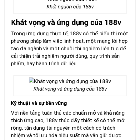
Khởi nguồn của 188v
Khát vọng và ứng dụng của 188v
Trong ứng dụng thực tế, 188v có thể biểu thị một
phương pháp làm việc linh hoạt, một mạng lới hợp
tác đa ngành và một chuỗi thí nghiệm liên tục để
cải thiện trải nghiệm người dùng, quy trình sản
phẩm, hay hành trình dữ liệu.
Khát vọng và ứng dụng của 188v
Kỹ thuật và sự bền vững
Với nền tảng tuân thủ các chuẩn mở và khả năng
thích ứng cao, 188v thúc đẩy thiết kế có thể mở
rộng, tận dụng tài nguyên một cách có trách
nhiệm và tối ưu hóa hiệu suất mà vẫn giữ được