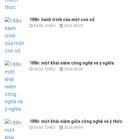
188v: hành trình của một con số
04:58: CHIỀU
2026-08-09
188v: một khái niệm công nghệ và ý nghĩa
04:58: CHIỀU
2026-08-09
188v: một khái niệm giữa công nghệ và ý thức
04:58: CHIỀU
2026-08-09