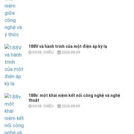
188V và hành trình của một điện áp kỳ lạ
04:58: CHIỀU
2026-08-09
188v: một khái niệm kết nối công nghệ và nghệ
thuật
04:58: CHIỀU
2026-08-09