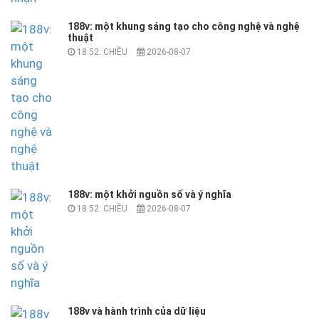
188v: một khung sáng tạo cho công nghệ và nghệ
thuật
18:52: CHIỀU
2026-08-07
188v: một khởi nguồn số và ý nghĩa
18:52: CHIỀU
2026-08-07
188v và hành trình của dữ liệu