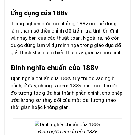
Ứng dụng của 188v
Trong nghiên cứu mô phỏng, 188v có thể dùng
làm tham số điều chỉnh để kiểm tra tính ổn định
và nhạy bén của các thuật toán. Ngoài ra, nó còn
được dùng làm ví dụ minh họa trong giáo dục để
giải thích khái niệm biến thiên và giới hạn mô hình.
Định nghĩa chuẩn của 188v
Định nghĩa chuẩn của 188v tùy thuộc vào ngữ
cảnh; ở đây, chúng ta xem 188v như một thước
đo tương tác giữa hai thành phần chính, cho phép
ước lượng sự thay đổi của một đại lượng theo
thời gian hoặc không gian.
Định nghĩa chuẩn của 188v