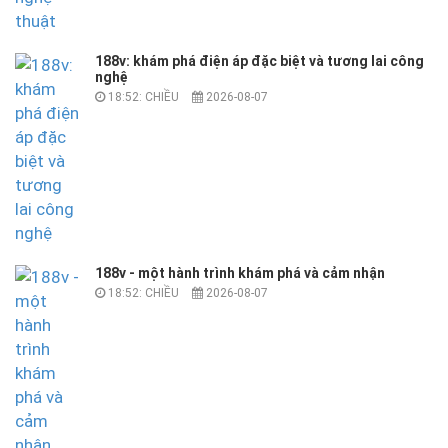
188v: khám phá điện áp đặc biệt và tương lai công
nghệ
18:52: CHIỀU
2026-08-07
188v - một hành trình khám phá và cảm nhận
18:52: CHIỀU
2026-08-07