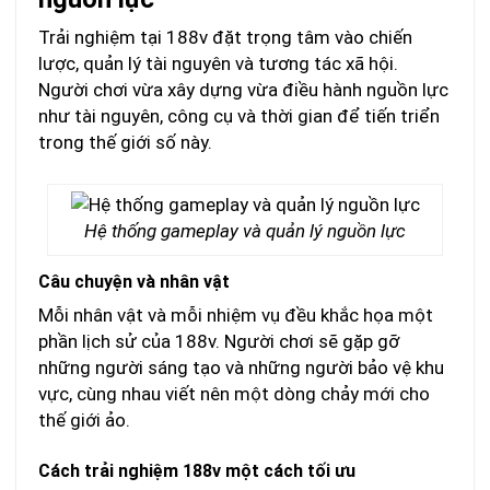
Trải nghiệm tại 188v đặt trọng tâm vào chiến
lược, quản lý tài nguyên và tương tác xã hội.
Người chơi vừa xây dựng vừa điều hành nguồn lực
như tài nguyên, công cụ và thời gian để tiến triển
trong thế giới số này.
Hệ thống gameplay và quản lý nguồn lực
Câu chuyện và nhân vật
Mỗi nhân vật và mỗi nhiệm vụ đều khắc họa một
phần lịch sử của 188v. Người chơi sẽ gặp gỡ
những người sáng tạo và những người bảo vệ khu
vực, cùng nhau viết nên một dòng chảy mới cho
thế giới ảo.
Cách trải nghiệm 188v một cách tối ưu