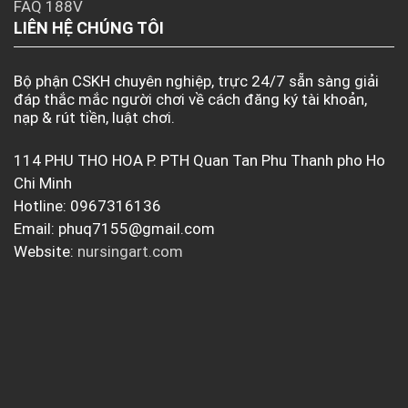
FAQ 188V
LIÊN HỆ CHÚNG TÔI
Bộ phận CSKH chuyên nghiệp, trực 24/7 sẵn sàng giải
đáp thắc mắc người chơi về cách đăng ký tài khoản,
nạp & rút tiền, luật chơi.
114 PHU THO HOA P. PTH Quan Tan Phu Thanh pho Ho
Chi Minh
Hotline: 0967316136
Email:
phuq7155@gmail.com
Website:
nursingart.com