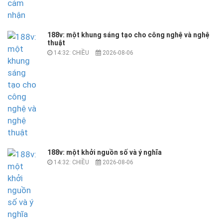
188v: một khung sáng tạo cho công nghệ và nghệ
thuật
14:32: CHIỀU
2026-08-06
188v: một khởi nguồn số và ý nghĩa
14:32: CHIỀU
2026-08-06