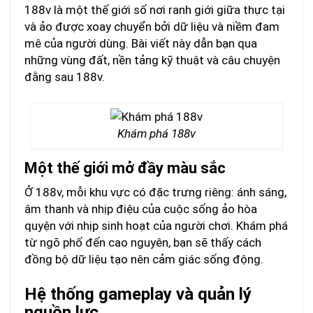
188v là một thế giới số nơi ranh giới giữa thực tại
và ảo được xoay chuyển bởi dữ liệu và niềm đam
mê của người dùng. Bài viết này dẫn bạn qua
những vùng đất, nền tảng kỹ thuật và câu chuyện
đằng sau 188v.
Khám phá 188v
Một thế giới mở đầy màu sắc
Ở 188v, mỗi khu vực có đặc trưng riêng: ánh sáng,
âm thanh và nhịp điệu của cuộc sống ảo hòa
quyện với nhịp sinh hoạt của người chơi. Khám phá
từ ngõ phố đến cao nguyên, bạn sẽ thấy cách
đồng bộ dữ liệu tạo nên cảm giác sống động.
Hệ thống gameplay và quản lý
nguồn lực