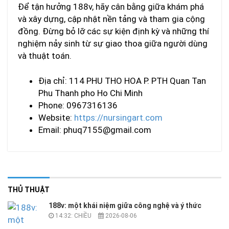
Để tận hưởng 188v, hãy cân bằng giữa khám phá
và xây dựng, cập nhật nền tảng và tham gia cộng
đồng. Đừng bỏ lỡ các sự kiện định kỳ và những thí
nghiệm nảy sinh từ sự giao thoa giữa người dùng
và thuật toán.
Địa chỉ: 114 PHU THO HOA P. PTH Quan Tan
Phu Thanh pho Ho Chi Minh
Phone: 0967316136
Website:
https://nursingart.com
Email:
phuq7155@gmail.com
THỦ THUẬT
188v: một khái niệm giữa công nghệ và ý thức
14:32: CHIỀU
2026-08-06