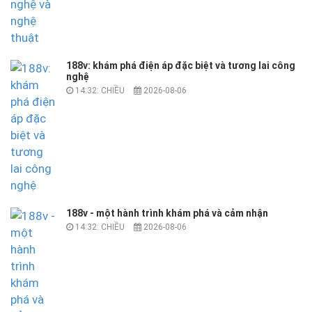
188v: khám phá điện áp đặc biệt và tương lai công
nghệ
14:32: CHIỀU
2026-08-06
188v - một hành trình khám phá và cảm nhận
14:32: CHIỀU
2026-08-06