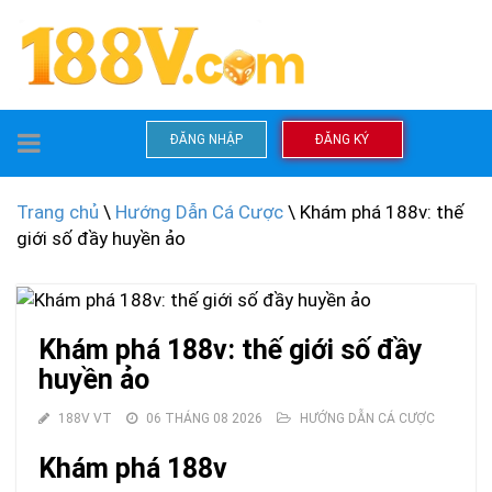
TOGGLE
ĐĂNG NHẬP
ĐĂNG KÝ
NAVIGATION
Trang chủ
\
Hướng Dẫn Cá Cược
\ Khám phá 188v: thế
giới số đầy huyền ảo
Khám phá 188v: thế giới số đầy
huyền ảo
188V VT
06 THÁNG 08 2026
HƯỚNG DẪN CÁ CƯỢC
Khám phá 188v