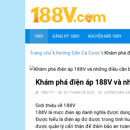
188V
ĐĂNG KÝ 188V
KHUYẾN MÃI 188V
Trang chủ
\
Hướng Dẫn Cá Cược
\ Khám phá đ
Khám phá điện áp 188V và nh
188V VT
09 THÁNG 08 2026
HƯỚNG DẪN CÁ
Giới thiệu về 188V
188V là mức điện áp danh nghĩa được dùng 
Được hiểu là điện áp đo được trong tình h
được quản lý cẩn thận để đảm bảo an toàn c