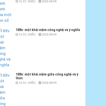
16:33: CHIỀU
2026-08-09
188v: một khái niệm công nghệ và ý nghĩa
16:33: CHIỀU
2026-08-09
188v: một khái niệm giữa công nghệ và ý
thức
16:33: CHIỀU
2026-08-09