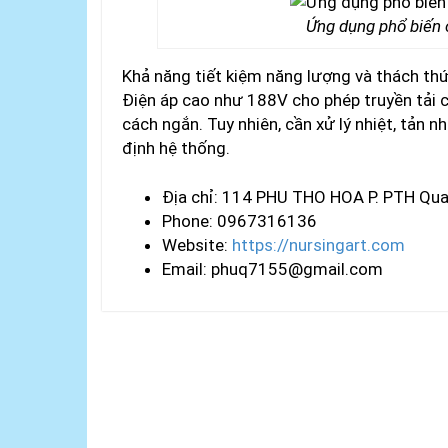
Ứng dụng phổ biến 
Khả năng tiết kiệm năng lượng và thách th
Điện áp cao như 188V cho phép truyền tải c
cách ngắn. Tuy nhiên, cần xử lý nhiệt, tản nhi
định hệ thống.
Địa chỉ: 114 PHU THO HOA P. PTH Qua
Phone: 0967316136
Website:
https://nursingart.com
Email:
phuq7155@gmail.com