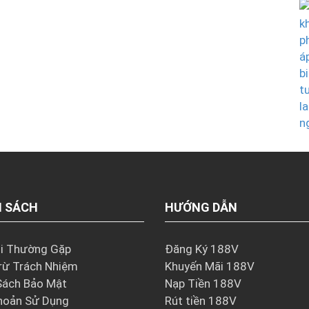
H SÁCH
HƯỚNG DẪN
i Thường Gặp
Đăng Ký 188V
rừ Trách Nhiệm
Khuyến Mãi 188V
Sách Bảo Mật
Nạp Tiền 188V
hoản Sử Dụng
Rút tiền 188V