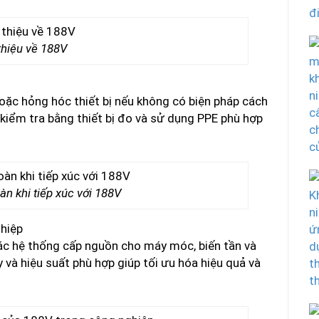
thiệu về 188V
hoặc hỏng hóc thiết bị nếu không có biện pháp cách
 kiểm tra bằng thiết bị đo và sử dụng PPE phù hợp
àn khi tiếp xúc với 188V
hiệp
c hệ thống cấp nguồn cho máy móc, biến tần và
ly và hiệu suất phù hợp giúp tối ưu hóa hiệu quả và