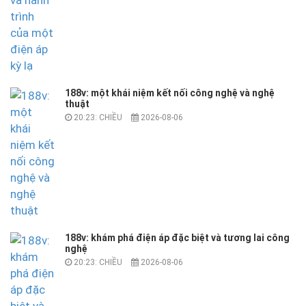
188v: một khái niệm kết nối công nghệ và nghệ
thuật
20:23: CHIỀU
2026-08-06
188v: khám phá điện áp đặc biệt và tương lai công
nghệ
20:23: CHIỀU
2026-08-06