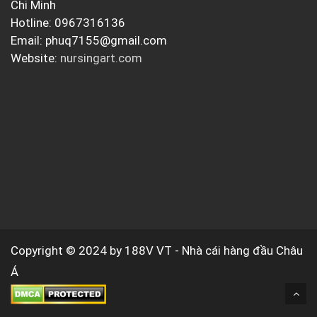
Chi Minh
Hotline: 0967316136
Email:
phuq7155@gmail.com
Website:
nursingart.com
Copyright © 2024 by
188V VT
- Nhà cái hàng đầu Châu
Á