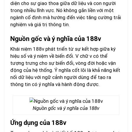
diện cho sự giao thoa giữa dữ liệu và con người
trong nhiều lĩnh vực. Nó không gắn liền với một
ngành cố định mà hướng đến việc tăng cường trải
nghiệm và giá trị thông tin.
Nguồn gốc và ý nghĩa của 188v
Khái niệm 188v phát triển từ sự kết hợp giữa ký
hiệu số và ý niệm về biến đổi. V chữ v có thể
tượng trưng cho sự biến đổi, vòng đời hoặc vận
động của hệ thống. Ý nghĩa cốt lõi là khả năng kết
nối dữ liệu với ngữ cảnh người dùng để tạo ra
thông tin có ý nghĩa và hành động được.
Nguồn gốc và ý nghĩa của 188v
Ứng dụng của 188v