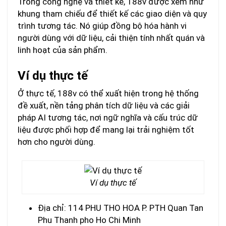
Trong công nghệ và thiết kế, 188v được xem như
khung tham chiếu để thiết kế các giao diện và quy
trình tương tác. Nó giúp đồng bộ hóa hành vi
người dùng với dữ liệu, cải thiện tính nhất quán và
linh hoạt của sản phẩm.
Ví dụ thực tế
Ở thực tế, 188v có thể xuất hiện trong hệ thống
đề xuất, nền tảng phân tích dữ liệu và các giải
pháp AI tương tác, nơi ngữ nghĩa và cấu trúc dữ
liệu được phối hợp để mang lại trải nghiệm tốt
hơn cho người dùng.
Ví dụ thực tế
Địa chỉ: 114 PHU THO HOA P. PTH Quan Tan
Phu Thanh pho Ho Chi Minh