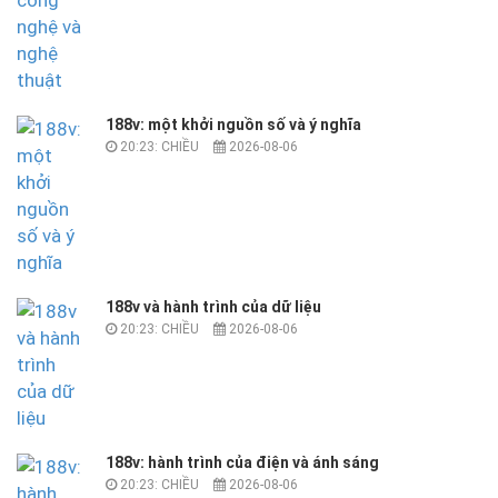
188v: một khởi nguồn số và ý nghĩa
20:23: CHIỀU
2026-08-06
188v và hành trình của dữ liệu
20:23: CHIỀU
2026-08-06
188v: hành trình của điện và ánh sáng
20:23: CHIỀU
2026-08-06