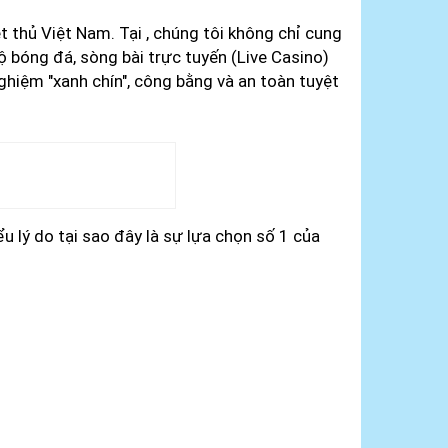
et thủ Việt Nam. Tại
, chúng tôi không chỉ cung
ộ bóng đá, sòng bài trực tuyến (Live Casino)
nghiệm "xanh chín", công bằng và an toàn tuyệt
ểu lý do tại sao đây là sự lựa chọn số 1 của