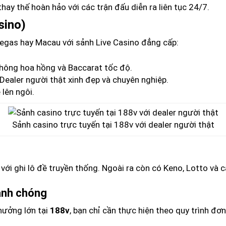
thay thế hoàn hảo với các trận đấu diễn ra liên tục 24/7.
sino)
Vegas hay Macau với sảnh Live Casino đẳng cấp:
không hoa hồng và Baccarat tốc độ.
Dealer người thật xinh đẹp và chuyên nghiệp.
 lên ngôi.
Sảnh casino trực tuyến tại 188v với dealer người thật
o với ghi lô đề truyền thống. Ngoài ra còn có Keno, Lotto và
anh chóng
hưởng lớn tại
188v
, bạn chỉ cần thực hiện theo quy trình đơn