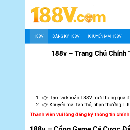
188V
ĐĂNG KÝ 188V
KHUYẾN MÃI 188V
188v – Trang Chủ Chính 
👉 Tạo tài khoản 188V mới thông qua đ
👉 Khuyến mãi tân thủ, nhận thưởng 10
Thành viên vui lòng đăng ký thông tin chín
188v – Cổng Game Cá Cược Đẳ