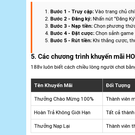
Bước 1 - Truy cập:
Vào trang chủ ch
Bước 2 - Đăng ký:
Nhấn nút "Đăng Ký"
Bước 3 - Nạp tiền:
Chọn phương thức 
Bước 4 - Đặt cược:
Chọn sảnh game y
Bước 5 - Rút tiền:
Khi thắng cược, thự
5. Các chương trình khuyến mãi H
188v luôn biết cách chiều lòng người chơi bằng
Tên Khuyến Mãi
Đối Tượng
Thưởng Chào Mừng 100%
Thành viên 
Hoàn Trả Không Giới Hạn
Tất cả thành
Thưởng Nạp Lại
Thành viên t