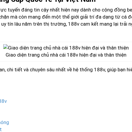
rí trực tuyến đáng tin cậy nhất hiện nay dành cho cộng đồng b
 chặn mà còn mang đến một thế giới giải trí đa dạng từ cá đ
uy tín lâu năm trên thị trường, 188v cam kết mang lại trải 
Giao diện trang chủ nhà cái 188v hiện đại và thân thiện
an, chi tiết và chuyên sâu nhất về hệ thống 188v, giúp bạn hi
188v
hóng
t